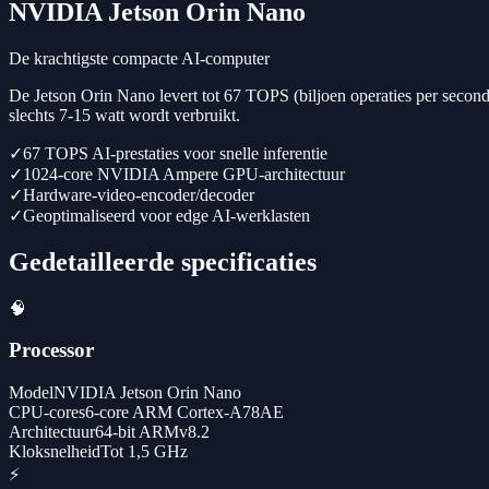
NVIDIA Jetson Orin Nano
De krachtigste compacte AI-computer
De Jetson Orin Nano levert tot 67 TOPS (biljoen operaties per seconde
slechts 7-15 watt wordt verbruikt.
✓
67 TOPS AI-prestaties voor snelle inferentie
✓
1024-core NVIDIA Ampere GPU-architectuur
✓
Hardware-video-encoder/decoder
✓
Geoptimaliseerd voor edge AI-werklasten
Gedetailleerde specificaties
🧠
Processor
Model
NVIDIA Jetson Orin Nano
CPU-cores
6-core ARM Cortex-A78AE
Architectuur
64-bit ARMv8.2
Kloksnelheid
Tot 1,5 GHz
⚡