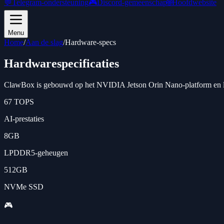
💬
Telegram-ondersteuning
🎮
Discord-gemeenschap
🌐
Hoofdwebsite
Menu
Home
/
Aan de slag
/
Hardware-specs
Hardwarespecificaties
ClawBox is gebouwd op het NVIDIA Jetson Orin Nano-platform en lever
67 TOPS
AI-prestaties
8GB
LPDDR5-geheugen
512GB
NVMe SSD
🎮