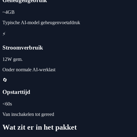
Geheugengebruik
~4GB
Typische AI-model geheugenvoetafdruk
⚡
Stroomverbruik
12W gem.
Onder normale AI-werklast
🔄
Opstarttijd
<60s
Van inschakelen tot gereed
Wat zit er in het pakket