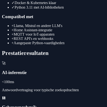
✓
Docker & Kubernetes klaar
✓
Python 3.11 met AI-bibliotheken
Compatibel met
+
Llama, Mistral en andere LLM's
+
Home Assistant-integratie
+
MQTT voor IoT-apparaten
+
REST API's en webhooks
+
Aangepaste Python-vaardigheden
Prestatieresultaten
🚀
AI-inferentie
<100ms
Antwoordvertraging voor typische zoekopdrachten
💾