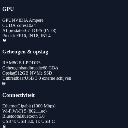
GPU
GPU
NVIDIA Ampere
CUDA-cores
1024
AI-prestaties
67 TOPS (INT8)
Precisie
FP16, INT8, INT4
💾
Geheugen & opslag
RAM
8GB LPDDR5
Geheugenbandbreedte
68 GB/s
Opslag
512GB NVMe SSD
Uitbreidbaar
USB 3.0 externe schijven
🌐
Connectiviteit
Ethernet
Gigabit (1000 Mbps)
Wi-Fi
Wi-Fi 5 (802.11ac)
Bluetooth
Bluetooth 5.0
USB
4x USB 3.0, 1x USB-C
🔋