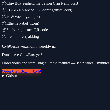
📦
ClawBox-eenheid met Jetson Orin Nano 8GB
📦
512GB NVMe SSD (vooraf geïnstalleerd)
📦
20W voedingsadapter
📦
Ethernetkabel (1,5m)
📦
Snelstartgids met QR-code
📦
Premium verpakking
€549
Gratis verzending wereldwijd
Don't have ClawBox yet?
Order yours and start using all these features — setup takes 5 minutes
Order ClawBox — €549
Gidsen