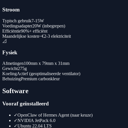
Stroom
Typisch gebruik
7-15W
Voedingsadapter
20W (inbegrepen)
Efficiëntie
90%+ efficiënt
Maandelijkse kosten
~€2-3 elektriciteit
📐
Fysiek
Afmetingen
100mm x 79mm x 31mm
Gewicht
275g
Koeling
Actief (geoptimaliseerde ventilator)
Behuizing
Premium carbonkleur
Software
Vooraf geïnstalleerd
✓
OpenClaw of Hermes Agent (naar keuze)
✓
NVIDIA JetPack 6.0
✓
Ubuntu 22.04 LTS