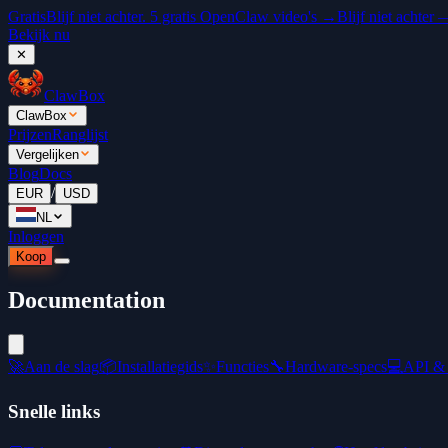
Gratis
Blijf niet achter. 5 gratis OpenClaw video's →
Blijf niet achter
Bekijk nu
✕
ClawBox
ClawBox
Prijzen
Ranglijst
Vergelijken
Blog
Docs
/
EUR
USD
NL
Inloggen
Koop
Documentation
🚀
Aan de slag
📦
Installatiegids
✨
Functies
🔧
Hardware-specs
💻
API & 
Snelle links