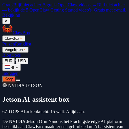
Gratis
Blijf niet achter. 5 gratis OpenClaw video's →
Blijf niet achter
— bekijk de 5 OpenClaw Getting Started video's. Gratis met e-mail.
Bekijk nu
✕
ClawBox
ClawBox
Prijzen
Ranglijst
Vergelijken
Blog
Docs
/
EUR
USD
NL
Inloggen
Koop
🟢
NVIDIA JETSON
Jetson AI-assistent box
67 TOPS AI-rekenkracht. 15 watt. Altijd aan.
De NVIDIA Jetson Orin Nano is het krachtigste edge AI-platform
beschikbaar. ClawBox maakt er een gebruiksklare AI-assistent van