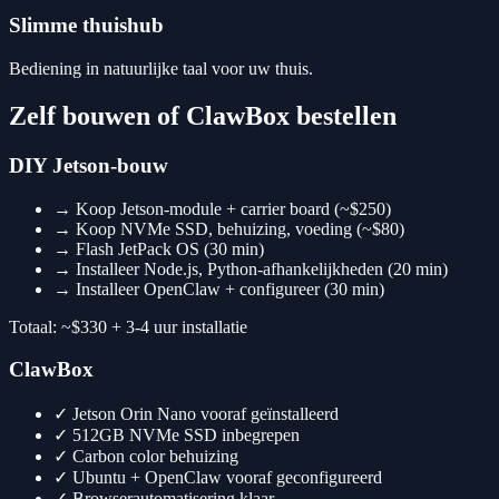
Slimme thuishub
Bediening in natuurlijke taal voor uw thuis.
Zelf bouwen of ClawBox bestellen
DIY Jetson-bouw
→
Koop Jetson-module + carrier board (~$250)
→
Koop NVMe SSD, behuizing, voeding (~$80)
→
Flash JetPack OS (30 min)
→
Installeer Node.js, Python-afhankelijkheden (20 min)
→
Installeer OpenClaw + configureer (30 min)
Totaal: ~$330 + 3-4 uur installatie
ClawBox
✓
Jetson Orin Nano vooraf geïnstalleerd
✓
512GB NVMe SSD inbegrepen
✓
Carbon color behuizing
✓
Ubuntu + OpenClaw vooraf geconfigureerd
✓
Browserautomatisering klaar