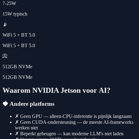
7-25W
15W typisch
📡
WiFi 5 + BT 5.0
WiFi 5 + BT 5.0
📀
512GB NVMe
512GB NVMe
Waarom NVIDIA Jetson voor AI?
🍓
Andere platforms
✗
Geen GPU — alleen-CPU-inferentie is pijnlijk langzaam
✗
Geen CUDA-ondersteuning — de meeste AI-frameworks
werken niet
✗
Beperkt geheugen — kan moderne LLM's niet laden