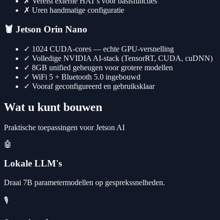
✗
Vereist externe HAT's voor basisfuncties
✗
Uren handmatige configuratie
🦞
Jetson Orin Nano
✓
1024 CUDA-cores — echte GPU-versnelling
✓
Volledige NVIDIA AI-stack (TensorRT, CUDA, cuDNN)
✓
8GB unified geheugen voor grotere modellen
✓
WiFi 5 + Bluetooth 5.0 ingebouwd
✓
Vooraf geconfigureerd en gebruiksklaar
Wat u kunt bouwen
Praktische toepassingen voor Jetson AI
🤖
Lokale LLM's
Draai 7B parametermodellen op gesprekssnelheden.
🎙️