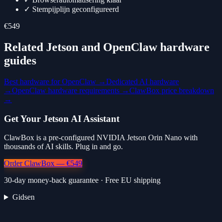
✓
Stempijplijn geconfigureerd
€549
Related Jetson and OpenClaw hardware
guides
Best hardware for OpenClaw →
Dedicated AI hardware
→
OpenClaw hardware requirements →
ClawBox price breakdown
→
Get Your Jetson AI Assistant
ClawBox is a pre-configured NVIDIA Jetson Orin Nano with
thousands of AI skills. Plug in and go.
Order ClawBox — €549
30-day money-back guarantee · Free EU shipping
Gidsen