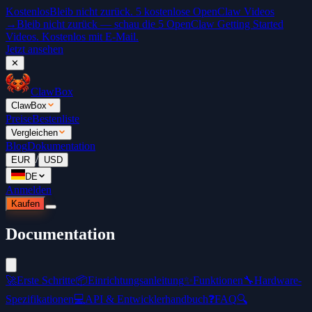
Kostenlos
Bleib nicht zurück. 5 kostenlose OpenClaw Videos
→
Bleib nicht zurück — schau die 5 OpenClaw Getting Started
Videos. Kostenlos mit E-Mail.
Jetzt ansehen
✕
ClawBox
ClawBox
Preise
Bestenliste
Vergleichen
Blog
Dokumentation
/
EUR
USD
DE
Anmelden
Kaufen
Documentation
🚀
Erste Schritte
📦
Einrichtungsanleitung
✨
Funktionen
🔧
Hardware-
Spezifikationen
💻
API & Entwicklerhandbuch
❓
FAQ
🔍