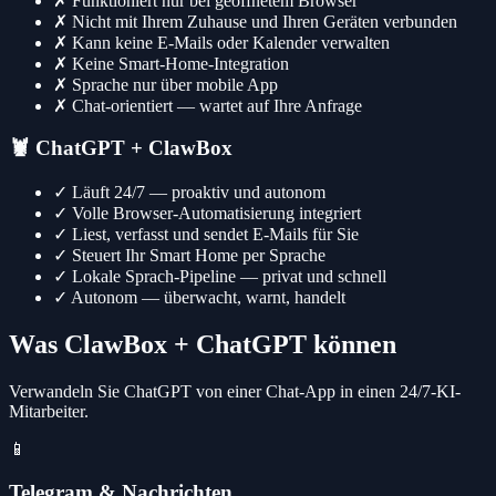
✗
Funktioniert nur bei geöffnetem Browser
✗
Nicht mit Ihrem Zuhause und Ihren Geräten verbunden
✗
Kann keine E-Mails oder Kalender verwalten
✗
Keine Smart-Home-Integration
✗
Sprache nur über mobile App
✗
Chat-orientiert — wartet auf Ihre Anfrage
🦞
ChatGPT + ClawBox
✓
Läuft 24/7 — proaktiv und autonom
✓
Volle Browser-Automatisierung integriert
✓
Liest, verfasst und sendet E-Mails für Sie
✓
Steuert Ihr Smart Home per Sprache
✓
Lokale Sprach-Pipeline — privat und schnell
✓
Autonom — überwacht, warnt, handelt
Was ClawBox + ChatGPT können
Verwandeln Sie ChatGPT von einer Chat-App in einen 24/7-KI-
Mitarbeiter.
📱
Telegram & Nachrichten