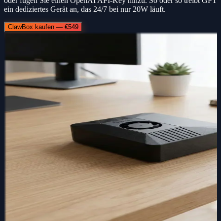
oder fügen Sie einen OpenAI API-Key hinzu. So oder so treibt GPT
ein dediziertes Gerät an, das 24/7 bei nur 20W läuft.
ClawBox kaufen — €549