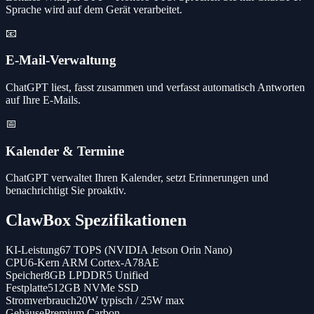
Sprache wird auf dem Gerät verarbeitet.
📧
E-Mail-Verwaltung
ChatGPT liest, fasst zusammen und verfasst automatisch Antworten
auf Ihre E-Mails.
📅
Kalender & Termine
ChatGPT verwaltet Ihren Kalender, setzt Erinnerungen und
benachrichtigt Sie proaktiv.
ClawBox Spezifikationen
KI-Leistung
67 TOPS (NVIDIA Jetson Orin Nano)
CPU
6-Kern ARM Cortex-A78AE
Speicher
8GB LPDDR5 Unified
Festplatte
512GB NVMe SSD
Stromverbrauch
20W typisch / 25W max
Gehäuse
Premium Carbon