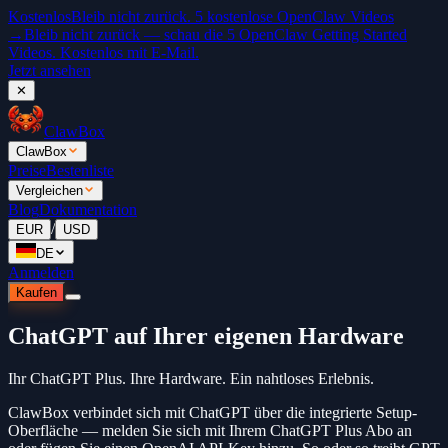
Kostenlos
Bleib nicht zurück. 5 kostenlose OpenClaw Videos
→
Bleib nicht zurück — schau die 5 OpenClaw Getting Started
Videos. Kostenlos mit E-Mail.
Jetzt ansehen
✕
ClawBox
ClawBox
Preise
Bestenliste
Vergleichen
Blog
Dokumentation
/
EUR
USD
DE
Anmelden
Kaufen
ChatGPT auf Ihrer eigenen Hardware
Ihr ChatGPT Plus. Ihre Hardware. Ein nahtloses Erlebnis.
ClawBox verbindet sich mit ChatGPT über die integrierte Setup-
Oberfläche — melden Sie sich mit Ihrem ChatGPT Plus Abo an