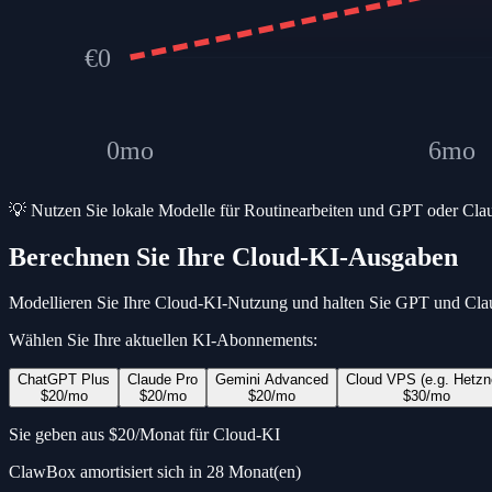
€
0
0
mo
6
mo
💡 Nutzen Sie lokale Modelle für Routinearbeiten und GPT oder Claude
Berechnen Sie Ihre Cloud-KI-Ausgaben
Modellieren Sie Ihre Cloud-KI-Nutzung und halten Sie GPT und Cla
Wählen Sie Ihre aktuellen KI-Abonnements:
ChatGPT Plus
Claude Pro
Gemini Advanced
Cloud VPS (e.g. Hetzn
$
20
/mo
$
20
/mo
$
20
/mo
$
30
/mo
Sie geben aus
$
20
/
Monat
für Cloud-KI
ClawBox amortisiert sich in 28 Monat(en)