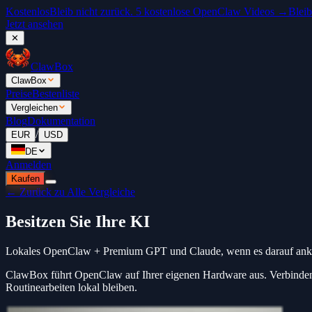
Kostenlos
Bleib nicht zurück. 5 kostenlose OpenClaw Videos →
Bleib
Jetzt ansehen
✕
ClawBox
ClawBox
Preise
Bestenliste
Vergleichen
Blog
Dokumentation
/
EUR
USD
DE
Anmelden
Kaufen
← Zurück zu Alle Vergleiche
Besitzen Sie Ihre KI
Lokales OpenClaw + Premium GPT und Claude, wenn es darauf an
ClawBox führt OpenClaw auf Ihrer eigenen Hardware aus. Verbind
Routinearbeiten lokal bleiben.