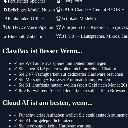
🏆
Unbegrenzt
🧠
Persistenter Speicher
🏆
GPT + Claude + Gemini BYOK + lo
🔄
Beliebiges Modell Nutzen
🏆
Ja (lokale Modelle)
📡
Funktioniert Offline
🎙️
On-Device Voice Pipeline
🏆
Whisper STT + Kokoro TTS (privat, 
🏆
BT 5.0 — Lautsprecher, Mikros, Tas
📡
Bluetooth-Zubehör
ClawBox ist Besser Wenn...
✓
Sie Wert auf Privatsphäre und Datenhoheit legen
✓
Sie einen KI-Agenten wollen, nicht nur einen Chatbot
✓
Sie 24/7-Verfügbarkeit auf dedizierter Hardware brauchen
✓
Sie Messaging + Browser-Automatisierung wollen
✓
Sie KI langfristig nutzen wollen (spart Geld nach Monat 20)
✓
Ihre KI während Sie schlafen arbeiten soll — kein Browser-
Cloud AI ist am besten, wenn...
✓
Für schwierige Aufgaben wollen Sie erstklassige Argument
✓
Sie KI nur gelegentlich nutzen
✓
Sie bevorzugen keine Hardwarewartung