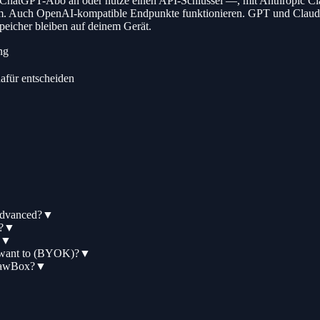
hatGPT-Abo an oder nutze einen API-Schlüssel —, mit Anthropic Cla
irm. Auch OpenAI-kompatible Endpunkte funktionieren. GPT und Claude
eicher bleiben auf deinem Gerät.
ng
afür entscheiden
Advanced?
▼
?
▼
▼
I want to (BYOK)?
▼
ClawBox?
▼