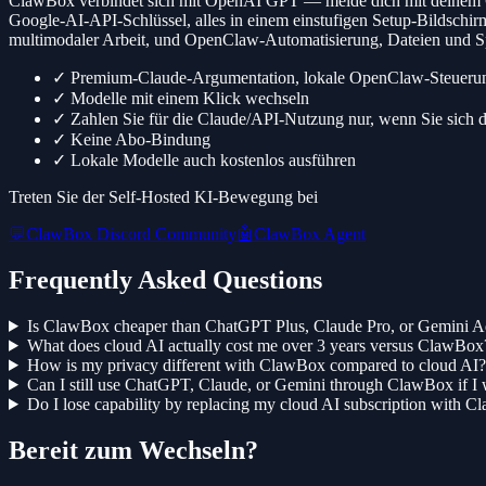
ClawBox verbindet sich mit OpenAI GPT — melde dich mit deinem C
Google-AI-API-Schlüssel, alles in einem einstufigen Setup-Bildsch
multimodaler Arbeit, und OpenClaw-Automatisierung, Dateien und Sp
✓
Premium-Claude-Argumentation, lokale OpenClaw-Steueru
✓
Modelle mit einem Klick wechseln
✓
Zahlen Sie für die Claude/API-Nutzung nur, wenn Sie sich d
✓
Keine Abo-Bindung
✓
Lokale Modelle auch kostenlos ausführen
Treten Sie der Self-Hosted KI-Bewegung bei
💬
ClawBox Discord Community
🤖
ClawBox Agent
Frequently Asked Questions
Is ClawBox cheaper than ChatGPT Plus, Claude Pro, or Gemini 
What does cloud AI actually cost me over 3 years versus ClawBox
How is my privacy different with ClawBox compared to cloud AI?
Can I still use ChatGPT, Claude, or Gemini through ClawBox if 
Do I lose capability by replacing my cloud AI subscription with 
Bereit zum Wechseln?