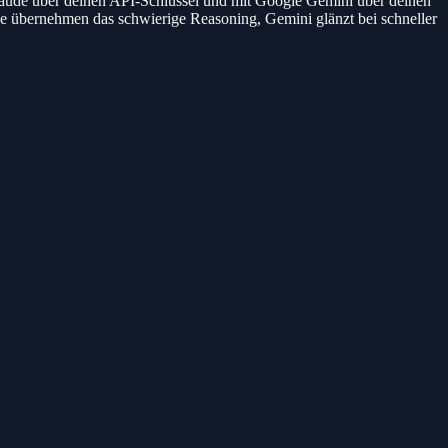
ude über deinen API-Schlüssel und mit Google Gemini über deinen
 übernehmen das schwierige Reasoning, Gemini glänzt bei schneller