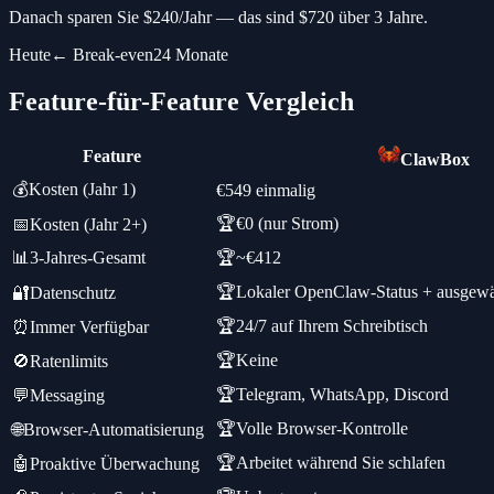
Danach sparen Sie
$
240
/
Jahr
—
das sind
$
720
über 3 Jahre.
Heute
←
Break-even
24 Monate
Feature-für-Feature Vergleich
Feature
ClawBox
💰
Kosten (Jahr 1)
€549 einmalig
🏆
€0 (nur Strom)
📅
Kosten (Jahr 2+)
📊
3-Jahres-Gesamt
🏆
~€412
🏆
Lokaler OpenClaw-Status + ausgewä
🔐
Datenschutz
🏆
24/7 auf Ihrem Schreibtisch
⏰
Immer Verfügbar
🏆
Keine
🚫
Ratenlimits
🏆
Telegram, WhatsApp, Discord
💬
Messaging
🏆
Volle Browser-Kontrolle
🌐
Browser-Automatisierung
🏆
Arbeitet während Sie schlafen
🤖
Proaktive Überwachung