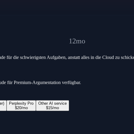
12
mo
 für die schwierigsten Aufgaben, anstatt alles in die Cloud zu schick
ude für Premium-Argumentation verfügbar.
er)
Perplexity Pro
Other AI service
$
20
/mo
$
15
/mo