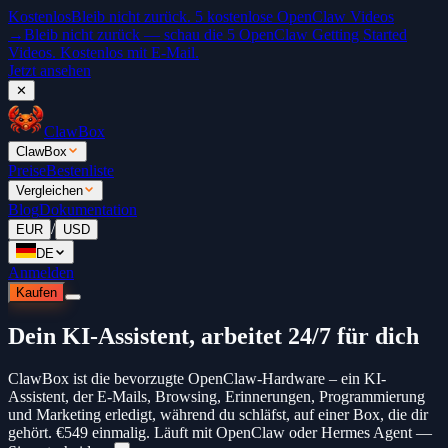
Kostenlos
Bleib nicht zurück. 5 kostenlose OpenClaw Videos
→
Bleib nicht zurück — schau die 5 OpenClaw Getting Started
Videos. Kostenlos mit E-Mail.
Jetzt ansehen
✕
ClawBox
ClawBox
Preise
Bestenliste
Vergleichen
Blog
Dokumentation
/
EUR
USD
DE
Anmelden
Kaufen
Dein KI-Assistent, arbeitet 24/7 für dich
ClawBox ist die bevorzugte OpenClaw-Hardware – ein KI-
Assistent, der E-Mails, Browsing, Erinnerungen, Programmierung
und Marketing erledigt, während du schläfst, auf einer Box, die dir
gehört.
€549
einmalig. Läuft mit OpenClaw oder Hermes Agent —