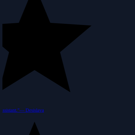
ssistant.”
—
Desislava