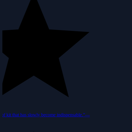
f kit that has slowly become indispensable.”
—