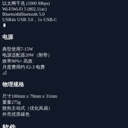
以太网
千兆 (1000 Mbps)
Wi-Fi
Wi-Fi 5 (802.11ac)
Bluetooth
Bluetooth 5.0
USB
4x USB 3.0，1x USB-C
🔋
电源
典型使用
7-15W
电源适配器
20W（附带）
效率
90%+ 高效
月度费用
约 €2-3 电费
📐
物理规格
尺寸
100mm x 79mm x 31mm
重量
275g
散热
主动式（优化风扇）
外壳
优质碳色
软件