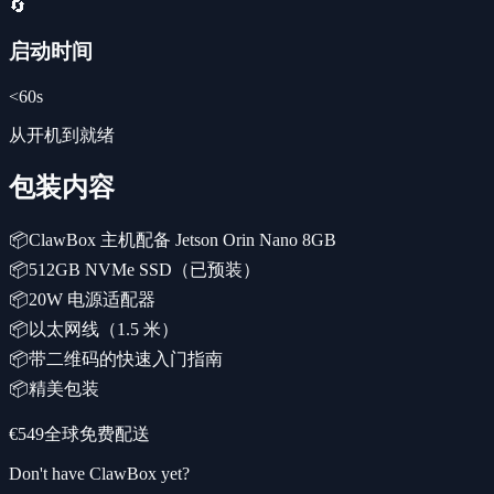
🔄
启动时间
<60s
从开机到就绪
包装内容
📦
ClawBox 主机配备 Jetson Orin Nano 8GB
📦
512GB NVMe SSD（已预装）
📦
20W 电源适配器
📦
以太网线（1.5 米）
📦
带二维码的快速入门指南
📦
精美包装
€549
全球免费配送
Don't have ClawBox yet?