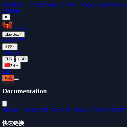
免费
别落后。5个免费OpenClaw视频 →
别落后 — 观看5个OpenCl
立即观看
✕
ClawBox
ClawBox
价格
排行榜
比较
博客
文档
/
EUR
USD
ZH
登录
购买
Documentation
🚀
快速入门
📦
设置指南
✨
功能
🔧
硬件规格
💻
API 与开发者指南
❓
快速链接