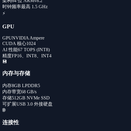
架构
64 位 ARMv8.2
时钟频率
最高 1.5 GHz
⚡
GPU
GPU
NVIDIA Ampere
CUDA 核心
1024
AI 性能
67 TOPS (INT8)
精度
FP16、INT8、INT4
💾
内存与存储
内存
8GB LPDDR5
内存带宽
68 GB/s
存储
512GB NVMe SSD
可扩展
USB 3.0 外接硬盘
🌐
连接性