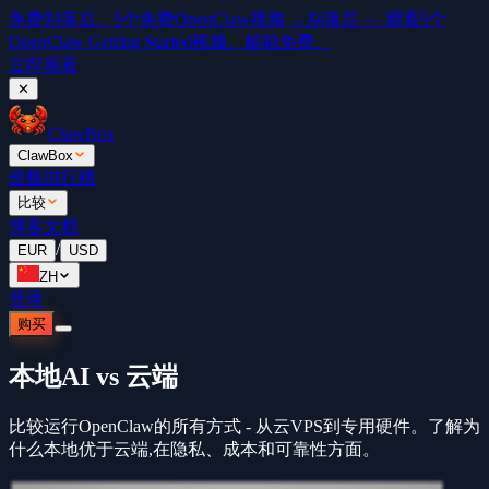
免费
别落后。5个免费OpenClaw视频 →
别落后 — 观看5个
OpenClaw Getting Started视频。邮箱免费。
立即观看
✕
ClawBox
ClawBox
价格
排行榜
比较
博客
文档
/
EUR
USD
ZH
登录
购买
本地AI vs 云端
比较运行OpenClaw的所有方式 - 从云VPS到专用硬件。了解为
什么本地优于云端,在隐私、成本和可靠性方面。