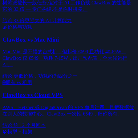
树莓派擅长一般任务,但对于 AI 工作负载,ClawBox 的性能是
它的 33 倍 — 专门构建,不是临时拼凑。
结论
:
33 倍更强大的 AI 计算能力
🍎
价格与功耗
ClawBox vs Mac Mini
Mac Mini 是不错的台式机，但起价 €699 且功耗 40-65W。
ClawBox 仅 €549，功耗 7-15W，出厂预配置，全天候运行
AI。
结论
:
更低价格，功耗约为四分之一
🌐
拥有 vs 租用
ClawBox vs Cloud VPS
AWS、Hetzner 或 DigitalOcean 的 VPS 每月计费，且把数据放
在别人的数据中心。ClawBox 一次性 €549，归你所有。
结论
:
约 12 个月回本
🧩
模型 + 框架