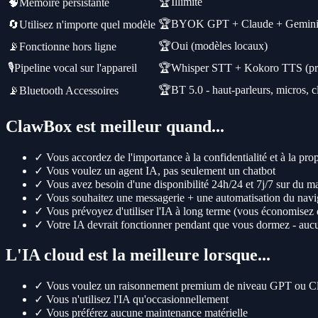
🏆
Illimité
🧠
Mémoire persistante
🏆
BYOK GPT + Claude + Gemini 
🔄
Utilisez n'importe quel modèle
🏆
Oui (modèles locaux)
📡
Fonctionne hors ligne
🎙️
Pipeline vocal sur l'appareil
🏆
Whisper STT + Kokoro TTS (priv
🏆
BT 5.0 - haut-parleurs, micros, c
📡
Bluetooth Accessoires
ClawBox est meilleur quand...
✓
Vous accordez de l'importance à la confidentialité et à la pro
✓
Vous voulez un agent IA, pas seulement un chatbot
✓
Vous avez besoin d'une disponibilité 24h/24 et 7j/7 sur du ma
✓
Vous souhaitez une messagerie + une automatisation du navi
✓
Vous prévoyez d'utiliser l'IA à long terme (vous économisez d
✓
Votre IA devrait fonctionner pendant que vous dormez - aucu
L'IA cloud est la meilleure lorsque...
✓
Vous voulez un raisonnement premium de niveau GPT ou Clau
✓
Vous n'utilisez l'IA qu'occasionnellement
✓
Vous préférez aucune maintenance matérielle