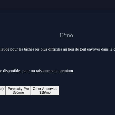
12
mo
ude pour les tâches les plus difficiles au lieu de tout envoyer dans le 
ude disponibles pour un raisonnement premium.
er)
Perplexity Pro
Other AI service
$
20
/mo
$
15
/mo