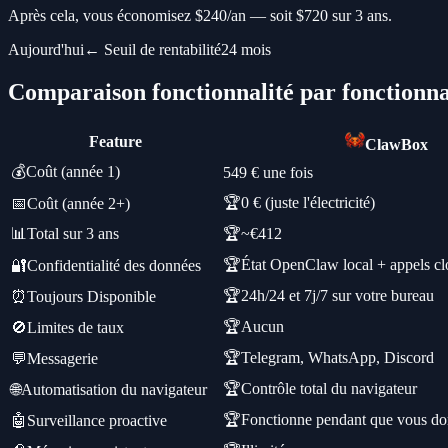
Après cela, vous économisez
$
240
/
an
—
soit
$
720
sur 3 ans.
Aujourd'hui
←
Seuil de rentabilité
24 mois
Comparaison fonctionnalité par fonctionna
Feature
ClawBox
💰
Coût (année 1)
549 € une fois
🏆
0 € (juste l'électricité)
📅
Coût (année 2+)
📊
Total sur 3 ans
🏆
~€412
🏆
État OpenClaw local + appels cl
🔐
Confidentialité des données
🏆
24h/24 et 7j/7 sur votre bureau
⏰
Toujours Disponible
🏆
Aucun
🚫
Limites de taux
🏆
Telegram, WhatsApp, Discord
💬
Messagerie
🏆
Contrôle total du navigateur
🌐
Automatisation du navigateur
🏆
Fonctionne pendant que vous d
🤖
Surveillance proactive