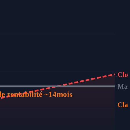
Clo
Mac
de rentabilité
~
14
mois
Cla