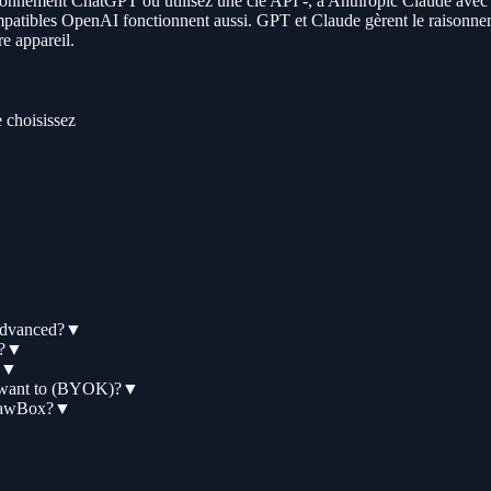
nement ChatGPT ou utilisez une clé API -, à Anthropic Claude avec v
patibles OpenAI fonctionnent aussi. GPT et Claude gèrent le raisonnemen
re appareil.
 choisissez
Advanced?
▼
?
▼
▼
I want to (BYOK)?
▼
ClawBox?
▼