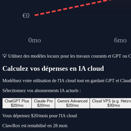
€
0
0
mo
6
mo
💡 Utilisez des modèles locaux pour les travaux courants et GPT ou Cla
Calculez vos dépenses en IA cloud
Modélisez votre utilisation de l'IA cloud tout en gardant GPT et Cla
Sélectionnez vos abonnements IA actuels :
ChatGPT Plus
Claude Pro
Gemini Advanced
Cloud VPS (e.g. Hetzn
$
20
/mo
$
20
/mo
$
20
/mo
$
30
/mo
Vous dépensez
$
20
/
mois
pour l'IA cloud
ClawBox est rentabilisé en 28 mois