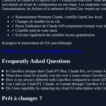
ClawBox se connecte à OpenAI GPT - connectez-vous avec votre abon
tout depuis un écran de configuration en une étape. Les endpoints com
l'automatisation, les fichiers et la mémoire d'OpenClaw restent sur vot
✓
Raisonnement Premium Claude, contrôle OpenClaw local
✓
Changez de modèle en un clic
✓
Payez l'utilisation de Claude/API uniquement lorsque vous le
✓
Contrôle total de votre stack
✓
Exécutez également des modèles locaux gratuitement
Rejoignez le mouvement de l'IA auto-hébergée
💬
ClawBox Discord Communauté
🤖
ClawBox Agent
Frequently Asked Questions
Is ClawBox cheaper than ChatGPT Plus, Claude Pro, or Gemini 
What does cloud AI actually cost me over 3 years versus ClawBox
How is my privacy different with ClawBox compared to cloud AI?
Can I still use ChatGPT, Claude, or Gemini through ClawBox if 
Do I lose capability by replacing my cloud AI subscription with 
Prêt à changer ?