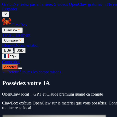
Gratuit
Ne restez pas en arrière. 5 vidéos OpenClaw gratuites →
Ne re
Regarder
✕
ClawBox
ClawBox
Tarifs
Classement
Comparer
Blogue
Documentation
/
EUR
USD
FR
Connexion
Acheter
← Retour à toutes les comparaisons
Possédez votre IA
OpenClaw local + GPT et Claude premium quand ça compte
ClawBox exécute OpenClaw sur le matériel que vous possédez. Connec
routine reste local.