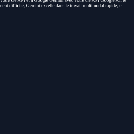
otre clé API et à Google Gemini avec votre clé API Google AI, le
t difficile, Gemini excelle dans le travail multimodal rapide, et