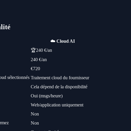
lité
☁️ Cloud AI
🏆
240 €/an
240 €/an
€720
oud sélectionnés
Traitement cloud du fournisseur
Cela dépend de la disponibilité
Oui (msgs/heure)
Web/application uniquement
Non
ormez
Non