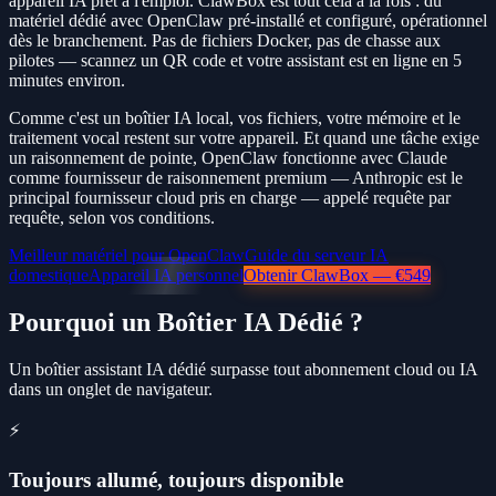
appareil IA prêt à l'emploi. ClawBox est tout cela à la fois : du
matériel dédié avec OpenClaw pré-installé et configuré, opérationnel
dès le branchement. Pas de fichiers Docker, pas de chasse aux
pilotes — scannez un QR code et votre assistant est en ligne en 5
minutes environ.
Comme c'est un boîtier IA local, vos fichiers, votre mémoire et le
traitement vocal restent sur votre appareil. Et quand une tâche exige
un raisonnement de pointe, OpenClaw fonctionne avec Claude
comme fournisseur de raisonnement premium — Anthropic est le
principal fournisseur cloud pris en charge — appelé requête par
requête, selon vos conditions.
Meilleur matériel pour OpenClaw
Guide du serveur IA
domestique
Appareil IA personnel
Obtenir ClawBox — €549
Pourquoi un Boîtier IA Dédié ?
Un boîtier assistant IA dédié surpasse tout abonnement cloud ou IA
dans un onglet de navigateur.
⚡
Toujours allumé, toujours disponible