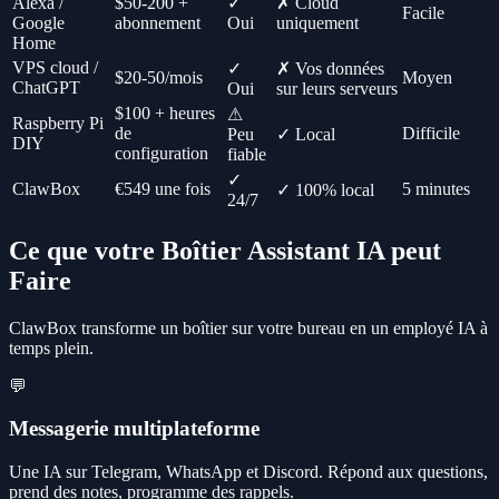
Alexa /
$50-200 +
✓
✗ Cloud
Facile
Google
abonnement
Oui
uniquement
Home
VPS cloud /
✓
✗ Vos données
$20-50/mois
Moyen
ChatGPT
Oui
sur leurs serveurs
$100 + heures
⚠
Raspberry Pi
de
Difficile
Peu
✓ Local
DIY
configuration
fiable
✓
ClawBox
€549 une fois
5 minutes
✓ 100% local
24/7
Ce que votre Boîtier Assistant IA peut
Faire
ClawBox transforme un boîtier sur votre bureau en un employé IA à
temps plein.
💬
Messagerie multiplateforme
Une IA sur Telegram, WhatsApp et Discord. Répond aux questions,
prend des notes, programme des rappels.