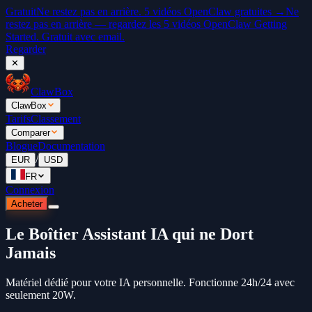
Gratuit
Ne restez pas en arrière. 5 vidéos OpenClaw gratuites →
Ne
restez pas en arrière — regardez les 5 vidéos OpenClaw Getting
Started. Gratuit avec email.
Regarder
✕
ClawBox
ClawBox
Tarifs
Classement
Comparer
Blogue
Documentation
/
EUR
USD
FR
Connexion
Acheter
Le Boîtier Assistant IA qui ne Dort
Jamais
Matériel dédié pour votre IA personnelle. Fonctionne 24h/24 avec
seulement 20W.