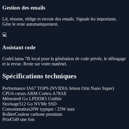
Gestion des emails
Lit, résume, rédige et envoie des emails. Signale les importants.
Gère le reste automatiquement.
💻
Assistant code
CodeLlama 7B local pour la génération de code privée, le débogage
et la revue. Reste sur votre matériel.
Spécifications techniques
Performance IA
67 TOPS (NVIDIA Jetson Orin Nano Super)
CPU
6 cœurs ARM Cortex-A78AE
Mémoire
8 Go LPDDR5 Unifiée
Stockage
512 Go NVMe SSD
Consommation
20W typique / 25W max
Boîtier
Couleur carbone premium
Prix
€549 une fois