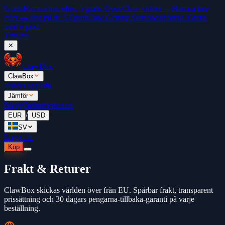
Gratis
Hamna inte efter. 5 gratis OpenClaw-videor →
Hamna inte
efter — titta på de 5 OpenClaw Getting Started-videorna. Gratis
med e-post.
Titta nu
✕
ClawBox
ClawBox
Priser
Topplista
Jämför
Blogg
Dokumentation
/
EUR
USD
SV
Logga in
Köp
Frakt & Returer
ClawBox skickas världen över från EU. Spårbar frakt, transparent
prissättning och 30 dagars pengarna-tillbaka-garanti på varje
beställning.