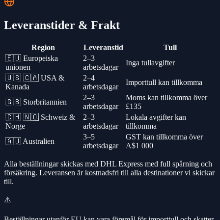
Leveranstider & Frakt
Region
Leveranstid
Tull
🇪🇺
Europeiska
2–3
Inga tullavgifter
unionen
arbetsdagar
🇺🇸 🇨🇦
USA &
2–4
Importtull kan tillkomma
Kanada
arbetsdagar
2–3
Moms kan tillkomma över
🇬🇧
Storbritannien
arbetsdagar
£135
🇨🇭 🇳🇴
Schweiz &
2–3
Lokala avgifter kan
Norge
arbetsdagar
tillkomma
3–5
GST kan tillkomma över
🇦🇺
Australien
arbetsdagar
A$1 000
Alla beställningar skickas med DHL Express med full spårning och
försäkring. Leveransen är kostnadsfri till alla destinationer vi skickar
till.
⚠️
Beställningar utanför EU kan vara föremål för importtull och skatter