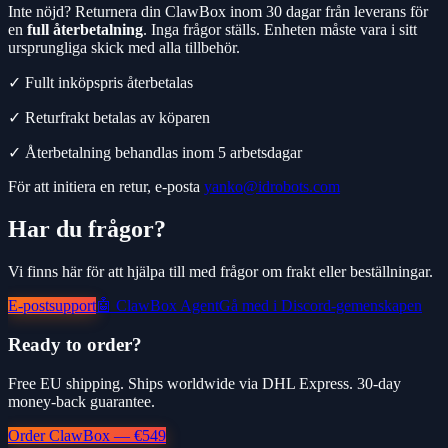
Inte nöjd? Returnera din ClawBox inom 30 dagar från leverans för
en
full återbetalning
.
Inga frågor ställs. Enheten måste vara i sitt
ursprungliga skick med alla tillbehör.
✓
Fullt inköpspris återbetalas
✓
Returfrakt betalas av köparen
✓
Återbetalning behandlas inom 5 arbetsdagar
För att initiera en retur, e-posta
yanko@idrobots.com
Har du frågor?
Vi finns här för att hjälpa till med frågor om frakt eller beställningar.
E-postsupport
🤖 ClawBox Agent
Gå med i Discord-gemenskapen
Ready to order?
Free EU shipping. Ships worldwide via DHL Express. 30-day
money-back guarantee.
Order ClawBox — €549