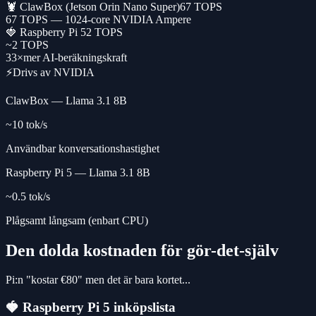
🦞 ClawBox (Jetson Orin Nano Super)
67
TOPS
67 TOPS — 1024-core NVIDIA Ampere
🍓 Raspberry Pi 5
2
TOPS
~2 TOPS
33×
mer AI-beräkningskraft
⚡
Drivs av NVIDIA
ClawBox — Llama 3.1 8B
~10 tok/s
Användbar konversationshastighet
Raspberry Pi 5 — Llama 3.1 8B
~0.5 tok/s
Plågsamt långsam (enbart CPU)
Den dolda kostnaden för gör-det-själv
Pi:n "kostar €80" men det är bara kortet...
🍓
Raspberry Pi 5 inköpslista