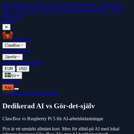
Gratis
Hamna inte efter. 5 gratis OpenClaw-videor →
Hamna inte
efter — titta på de 5 OpenClaw Getting Started-videorna. Gratis
med e-post.
Titta nu
✕
ClawBox
ClawBox
Priser
Topplista
Jämför
Blogg
Dokumentation
/
EUR
USD
SV
Logga in
Köp
← Tillbaka till alla jämförelser
Dedikerad AI vs Gör-det-själv
ClawBox vs Raspberry Pi 5 för AI-arbetsbelastningar
Pi:n är ett utmärkt allmänt kort. Men för alltid-på AI med lokal