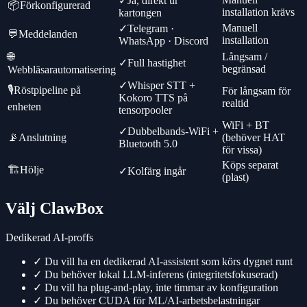
✓
Ja, direkt ur
📦
Förkonfigurerad
installation krävs
kartongen
Manuell
✓
Telegram ·
💬
Meddelanden
installation
WhatsApp · Discord
🌐
Långsam /
✓
Full hastighet
begränsad
Webbläsarautomatisering
✓
Whisper STT +
🎙️
Röstpipeline på
För långsam för
Kokoro TTS på
realtid
enheten
tensorpooler
WiFi + BT
✓
Dubbelbands-WiFi +
📡
Anslutning
(behöver HAT
Bluetooth 5.0
för vissa)
Köps separat
🏗️
Hölje
✓
Kolfärg ingår
(plast)
Välj ClawBox
Dedikerad AI-proffs
✓
Du vill ha en dedikerad AI-assistent som körs dygnet runt
✓
Du behöver lokal LLM-inferens (integritetsfokuserad)
✓
Du vill ha plug-and-play, inte timmar av konfiguration
✓
Du behöver CUDA för ML/AI-arbetsbelastningar