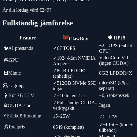
Är din lördag värd €249?
Fullständig jämförelse
Feature
🍓 RPi 5
ClawBox
~2 TOPS (enbart
🧠
AI-prestanda
✓
67 TOPS
CPU)
VideoCore VII
✓
1024-kärn NVIDIA
🎮
GPU
(ingen CUDA)
Ampere
✓
8GB LPDDR5
💾
Minne
8GB LPDDR4X
(enhetligt)
microSD (köps
✓
512GB NVMe SSD
📀
Lagring
separat)
ingår
🤖
Kör 7B LLM
~0,5 tokens/sek
✓
~10 tokens/sek
✓
Fullständigt CUDA-
Ingen
⚙️
CUDA-stöd
verktygskit
⚡
Effektförbrukning
15–25W
✓
5–12W
✓
~€150+ (kort +
💰
Totalpris
€549 (komplett)
tillbehör)
Manuell