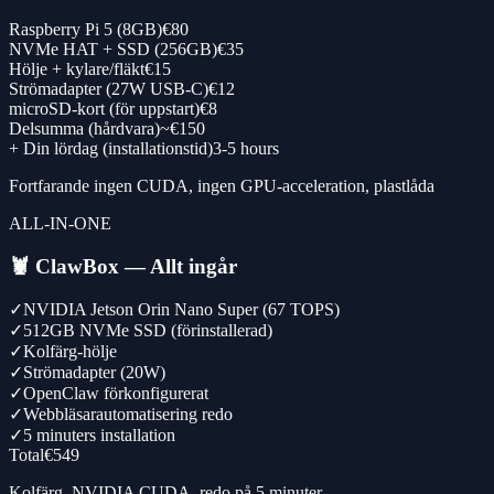
Raspberry Pi 5 (8GB)
€80
NVMe HAT + SSD (256GB)
€35
Hölje + kylare/fläkt
€15
Strömadapter (27W USB-C)
€12
microSD-kort (för uppstart)
€8
Delsumma (hårdvara)
~€150
+ Din lördag (installationstid)
3-5 hours
Fortfarande ingen CUDA, ingen GPU-acceleration, plastlåda
ALL-IN-ONE
🦞
ClawBox — Allt ingår
✓
NVIDIA Jetson Orin Nano Super (67 TOPS)
✓
512GB NVMe SSD (förinstallerad)
✓
Kolfärg-hölje
✓
Strömadapter (20W)
✓
OpenClaw förkonfigurerat
✓
Webbläsarautomatisering redo
✓
5 minuters installation
Total
€549
Kolfärg, NVIDIA CUDA, redo på 5 minuter