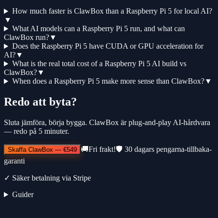
How much faster is ClawBox than a Raspberry Pi 5 for local AI?
▼
What AI models can a Raspberry Pi 5 run, and what can
ClawBox run?
▼
Does the Raspberry Pi 5 have CUDA or GPU acceleration for
AI?
▼
What is the real total cost of a Raspberry Pi 5 AI build vs
ClawBox?
▼
When does a Raspberry Pi 5 make more sense than ClawBox?
▼
Redo att byta?
Sluta jämföra, börja bygga. ClawBox är plug-and-play AI-hårdvara
— redo på 5 minuter.
🚚
Fri frakt!
🛡️
30 dagars pengarna-tillbaka-
Skaffa ClawBox
—
€549
garanti
✓
Säker betalning via Stripe
Guider