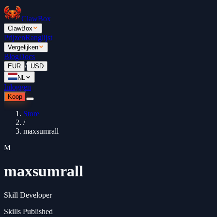
ClawBox
ClawBox
Prijzen
Ranglijst
Vergelijken
Blog
Docs
/
EUR
USD
NL
Inloggen
Koop
Store
/
maxsumrall
M
maxsumrall
Skill Developer
Skills Published