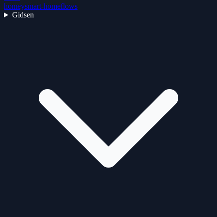
homey
smart-home
flows
Gidsen