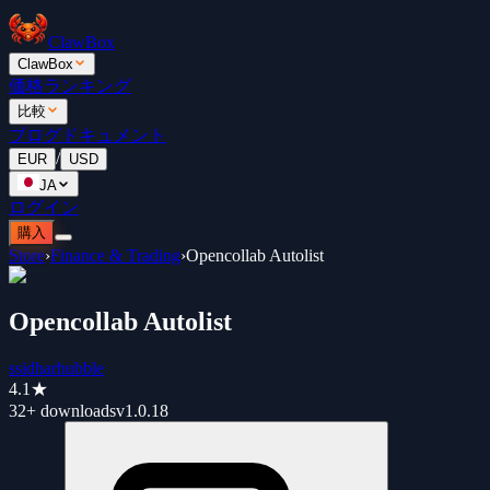
ClawBox
ClawBox
価格
ランキング
比較
ブログ
ドキュメント
/
EUR
USD
JA
ログイン
購入
Store
›
Finance & Trading
›
Opencollab Autolist
Opencollab Autolist
ssidharhubble
4.1
★
32+
downloads
v
1.0.18