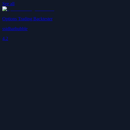
See all
Options Trading Backtester
ssidharhubble
4.2