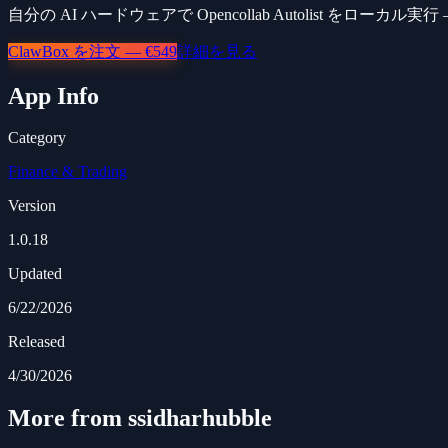
自分の AI ハードウェアで Opencollab Autolist をロ
ClawBox を注文 — €549
詳細を見る
App Info
Category
Finance & Trading
Version
1.0.18
Updated
6/22/2026
Released
4/30/2026
More from ssidharhubble