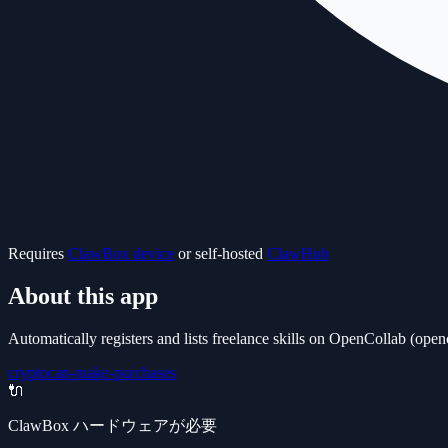
Requires
ClawBox device
or self-hosted
ClawHub
About this app
Automatically registers and lists freelance skills on OpenCollab (ope
crypto
can-make-purchases
🔌
ClawBox ハードウェアが必要