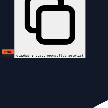
Install
clawhub install
opencollab-autolist