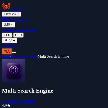
ClawBox
ClawBox
価格
ランキング
比較
ブログ
ドキュメント
/
EUR
USD
JA
ログイン
購入
Store
›
Developer Tools
›
Multi Search Engine
Multi Search Engine
ClawHub Community
4.9
★