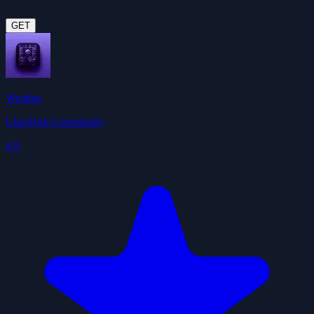
GET
Weather
ClawHub Community
4.9