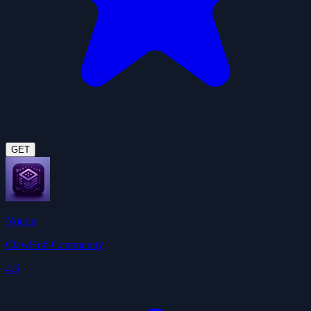
GET
Notion
ClawHub Community
4.5