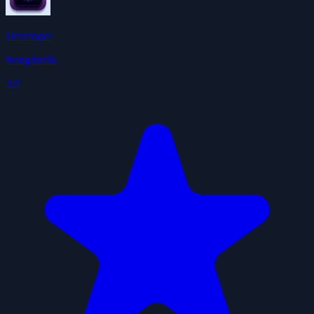
Developer
ivangdavila
3.9