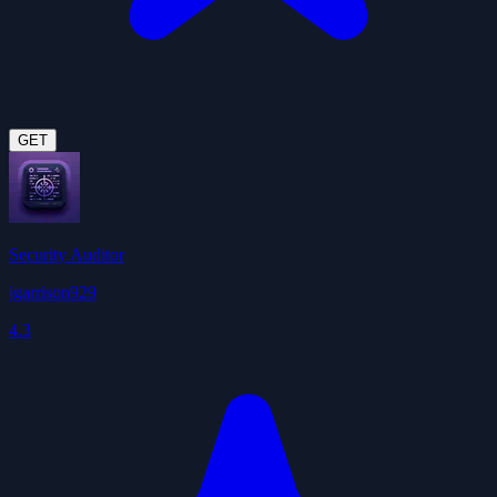
GET
Security Auditor
jgarrison929
4.3