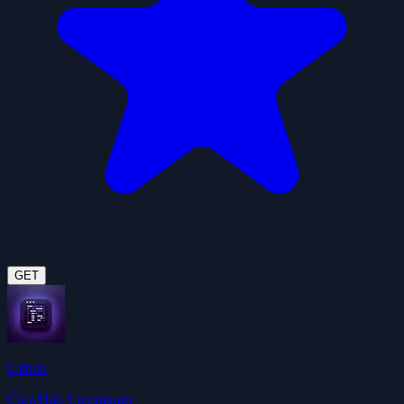
GET
Github
ClawHub Community