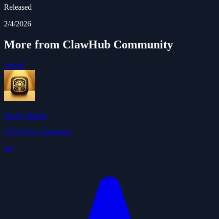
Released
2/4/2026
More from ClawHub Community
See all
Tavily Search
ClawHub Community
4.0