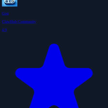
Gog
ClawHub Community
4.9