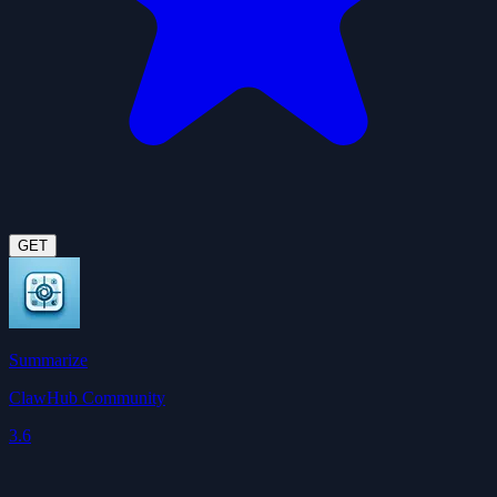
GET
Summarize
ClawHub Community
3.6