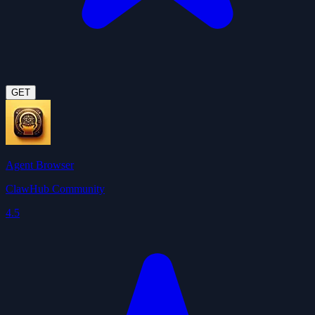
GET
Agent Browser
ClawHub Community
4.5