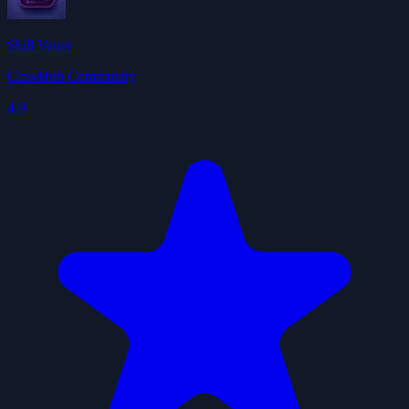
Skill Vetter
ClawHub Community
4.9