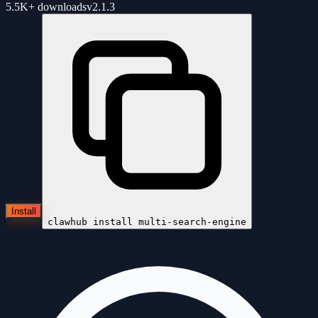
5.5K+
downloads
v
2.1.3
Install
clawhub install
multi-search-engine