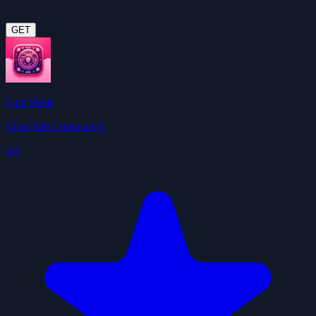
GET
Find Skills
ClawHub Community
4.0