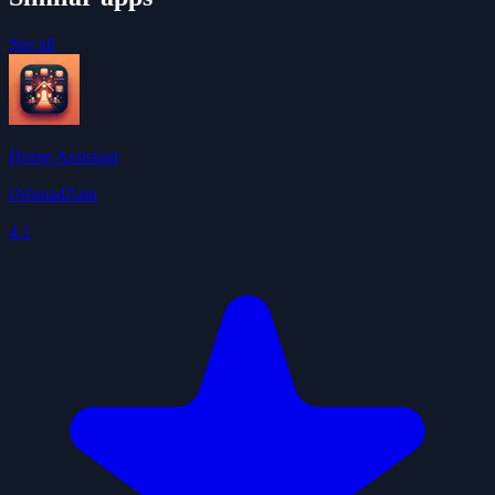
See all
Home Assistant
iAhmadZain
4.1