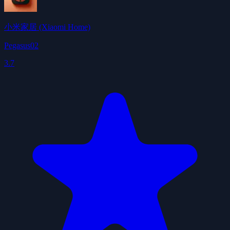
小米家居 (Xiaomi Home)
Pegasus02
3.7