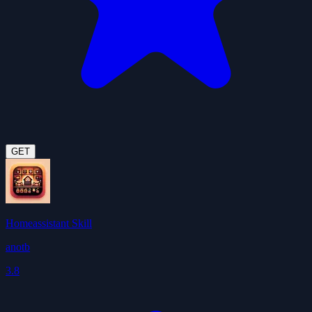
GET
Homeassistant Skill
anotb
3.8