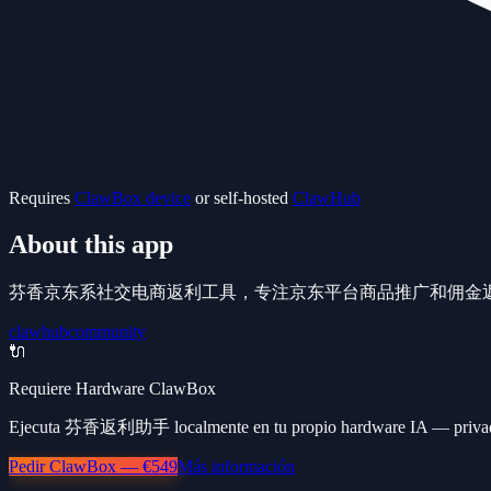
Requires
ClawBox device
or self-hosted
ClawHub
About this app
芬香京东系社交电商返利工具，专注京东平台商品推广和佣金
clawhub
community
🔌
Requiere Hardware ClawBox
Ejecuta 芬香返利助手 localmente en tu propio hardware IA — privado,
Pedir ClawBox — €549
Más información