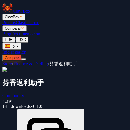
ClawBox
ClawBox
Precios
Clasificación
Comparar
Blog
Documentación
/
EUR
USD
ES
Iniciar sesión
Comprar
Store
›
Finance & Trading
›
芬香返利助手
芬香返利助手
Community
4.3
★
14+
downloads
v
0.1.0