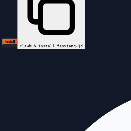
Install
clawhub install
fenxiang-jd